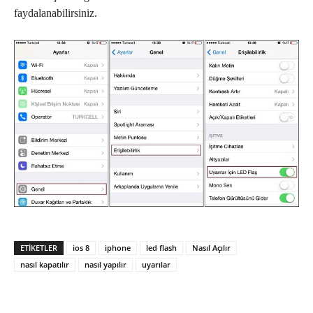
faydalanabilirsiniz.
ETIKETLER
ios 8
iphone
led flash
Nasıl Açılır
nasıl kapatılır
nasıl yapılır
uyarılar