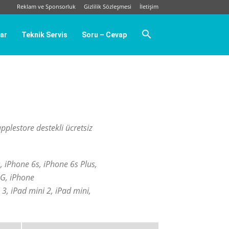
Reklam ve Sponsorluk
Gizlilik Sözleşmesi
İletişim
ar
Teknik Servis
Soru – Cevap
 applestore destekli ücretsiz
, iPhone 6s, iPhone 6s Plus,
3G, iPhone
i 3, iPad mini 2, iPad mini,