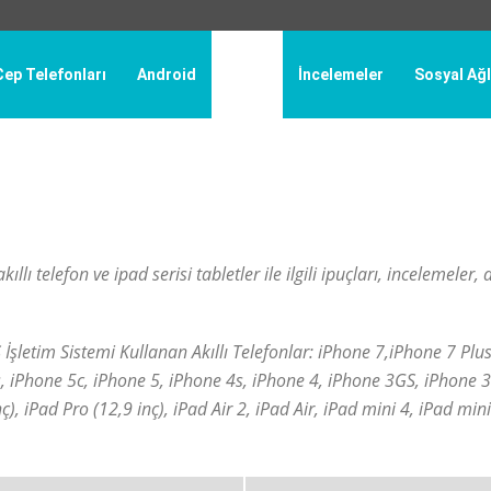
Cep Telefonları
Android
Apple
İncelemeler
Sosyal Ağl
elefonları
Genel
Gsm Operatörleri
İncelemeler
İnternet - Bilgisayar
Windows
Windows Phone
llı telefon ve ipad serisi tabletler ile ilgili ipuçları, incelemeler,
şletim Sistemi Kullanan Akıllı Telefonlar: iPhone 7,iPhone 7 Plus
s, iPhone 5c, iPhone 5, iPhone 4s, iPhone 4, iPhone 3GS, iPhone 
nç), iPad Pro (12,9 inç), iPad Air 2, iPad Air, iPad mini 4, iPad min