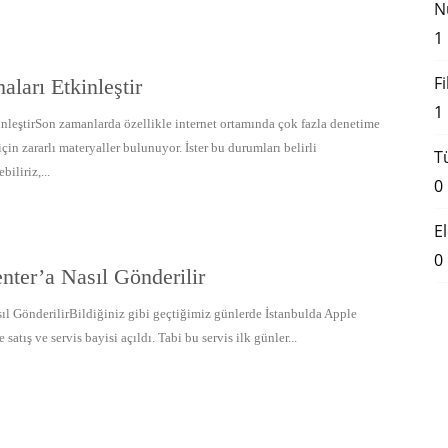
N
1
F
aları Etkinleştir
1
inleştirSon zamanlarda özellikle internet ortamında çok fazla denetime
çin zararlı materyaller bulunuyor. İster bu durumları belirli
T
iliriz,...
0
E
0
nter’a Nasıl Gönderilir
ıl GönderilirBildiğiniz gibi geçtiğimiz günlerde İstanbulda Apple
satış ve servis bayisi açıldı. Tabi bu servis ilk günler...