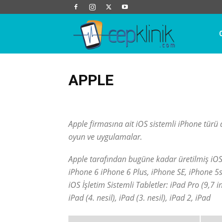
Cep
Klinik
APPLE
Android
Apple
Bilim ve Teknoloji
Blog
Cep T
Karşılaştırma
Oyun
Sosyal Ağlar
Teknik Servis
Apple firmasına ait iOS sistemli iPhone türü akı
oyun ve uygulamalar.
Apple tarafından bugüne kadar üretilmiş iOS İ
iPhone 6 iPhone 6 Plus, iPhone SE, iPhone 5
iOS İşletim Sistemli Tabletler: iPad Pro (9,7 i
iPad (4. nesil), iPad (3. nesil), iPad 2, iPad