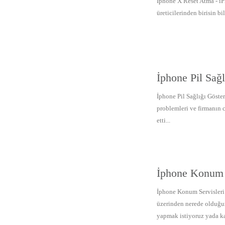
İphone X Reset Atma - iP
üreticilerinden birisin bi
İphone Pil Sağ
İphone Pil Sağlığı Göste
problemleri ve firmanın c
etti...
İphone Konum 
İphone Konum Servisleri
üzerinden nerede olduğum
yapmak istiyoruz yada k