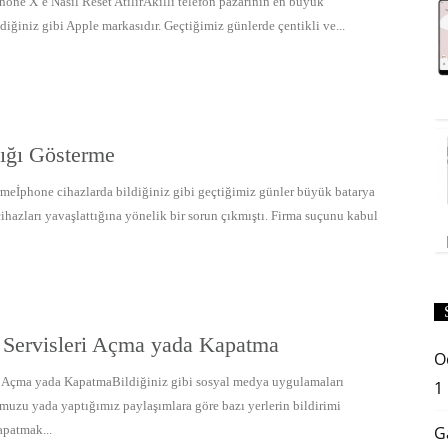
hone X’e Nasıl Reset AtılırAkıllı telefon pazarının en büyük
ldiğiniz gibi Apple markasıdır. Geçtiğimiz günlerde çentikli ve...
lığı Gösterme
rmeİphone cihazlarda bildiğiniz gibi geçtiğimiz günler büyük batarya
ihazları yavaşlattığına yönelik bir sorun çıkmıştı. Firma suçunu kabul
Servisleri Açma yada Kapatma
O
 Açma yada KapatmaBildiğiniz gibi sosyal medya uygulamaları
1
uzu yada yaptığımız paylaşımlara göre bazı yerlerin bildirimi
apatmak...
G