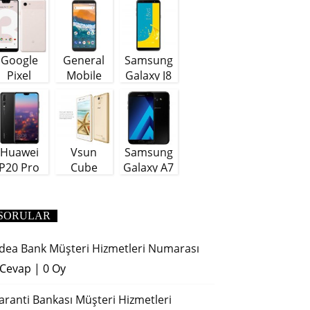
Google
General
Samsung
Pixel
Mobile
Galaxy J8
GM9 Plus
(64 GB)
Huawei
Vsun
Samsung
P20 Pro
Cube
Galaxy A7
(2018)
SORULAR
dea Bank Müşteri Hizmetleri Numarası
 Cevap
|
0 Oy
aranti Bankası Müşteri Hizmetleri