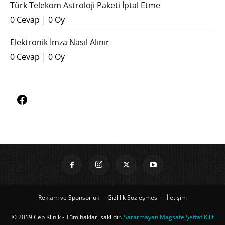
Türk Telekom Astroloji Paketi İptal Etme
0 Cevap
|
0 Oy
Elektronik İmza Nasıl Alınır
0 Cevap
|
0 Oy
Reklam ve Sponsorluk
Gizlilik Sözleşmesi
İletişim
© 2019 Cep Klinik - Tüm hakları saklıdır.
Sararmayan Magsafe Şeffaf Kılıf