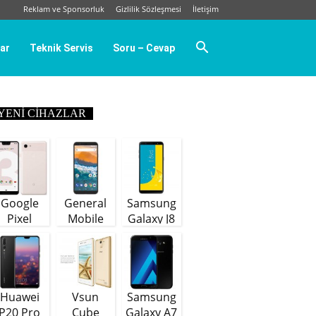
Reklam ve Sponsorluk
Gizlilik Sözleşmesi
İletişim
ar
Teknik Servis
Soru – Cevap
YENI CIHAZLAR
Google
General
Samsung
Pixel
Mobile
Galaxy J8
GM9 Plus
(64 GB)
Huawei
Vsun
Samsung
P20 Pro
Cube
Galaxy A7