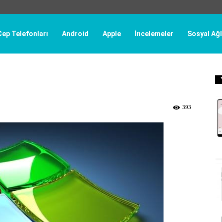
Cep Telefonları
Android
Apple
İncelemeler
Sosyal Ağl
393