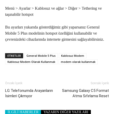
Menü > Ayarlar > Kablosuz ve ağlar > Diğer > Tethering ve
taşınabilir hotspot
Bu ayarları yukarıda gösterdiğimiz gibi yaparsanız General
Mobile 5 Plus modelinin hotspot özelliğini kullanabilir ve
çevrenizdeki cihazlarında internete girmesini sağlayabilirsiniz.
ETIKETLER
General Mobile 5 Plus
Kablosuz Modem
Kablosuz Modem Olarak Kullanmak
modem olarak kullanmak
Önceki İçerik
Sonraki İçerik
LG Telefonumda Arayanların
Samsung Galaxy C5 Format
İsimleri Çıkmıyor
Atma Sıfırlama Reset
İLGİLİ HABERLER
YAZARIN DİĞER YAZILARI