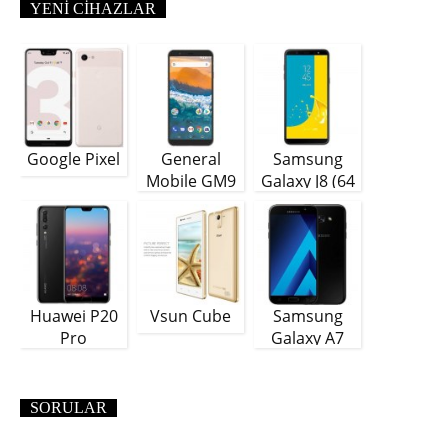
YENI CIHAZLAR
Google Pixel
General
Samsung
Mobile GM9
Galaxy J8 (64
Plus
GB)
Huawei P20
Vsun Cube
Samsung
Pro
Galaxy A7
(2018)
SORULAR