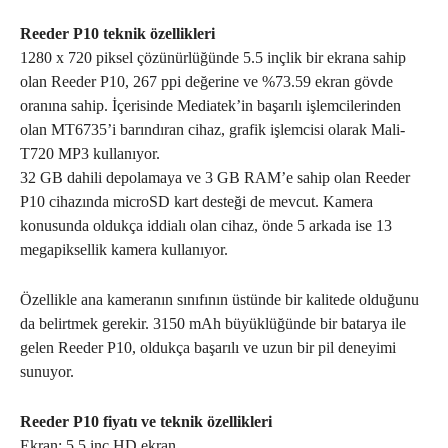
Reeder P10 teknik özellikleri
1280 x 720 piksel çözünürlüğünde 5.5 inçlik bir ekrana sahip
olan Reeder P10, 267 ppi değerine ve %73.59 ekran gövde
oranına sahip. İçerisinde Mediatek’in başarılı işlemcilerinden
olan MT6735’i barındıran cihaz, grafik işlemcisi olarak Mali-
T720 MP3 kullanıyor.
32 GB dahili depolamaya ve 3 GB RAM’e sahip olan Reeder
P10 cihazında microSD kart desteği de mevcut. Kamera
konusunda oldukça iddialı olan cihaz, önde 5 arkada ise 13
megapiksellik kamera kullanıyor.
Özellikle ana kameranın sınıfının üstünde bir kalitede olduğunu
da belirtmek gerekir. 3150 mAh büyüklüğünde bir batarya ile
gelen Reeder P10, oldukça başarılı ve uzun bir pil deneyimi
sunuyor.
Reeder P10 fiyatı ve teknik özellikleri
Ekran: 5.5 inç HD ekran