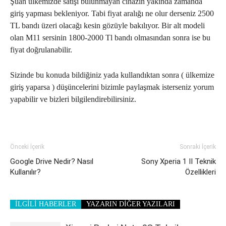
Şuan ülkemizde satışı bulunmayan cihazın yakında zamanda
giriş yapması bekleniyor. Tabi fiyat aralığı ne olur derseniz 2500
TL bandı üzeri olacağı kesin gözüyle bakılıyor. Bir alt modeli
olan M11 sersinin 1800-2000 Tl bandı olmasından sonra ise bu
fiyat doğrulanabilir.
Sizinde bu konuda bildiğiniz yada kullandıktan sonra ( ülkemize
giriş yaparsa ) düşüncelerini bizimle paylaşmak isterseniz yorum
yapabilir ve bizleri bilgilendirebilirsiniz.
Önceki İçerik
Sonraki İçerik
Google Drive Nedir? Nasıl
Sony Xperia 1 II Teknik
Kullanılır?
Özellikleri
İLGİLİ HABERLER
YAZARIN DİĞER YAZILARI