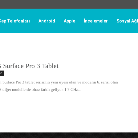
Cep Telefonları
Android
Apple
İncelemeler
Sosyal Ağl
 Surface Pro 3 Tablet
ne
 Surface Pro 3 tablet serisinin yeni üyesi olan ve modelin 6. serisi olan
3 diğer modellerde biraz farklı geliyor. 1.7 GHz...