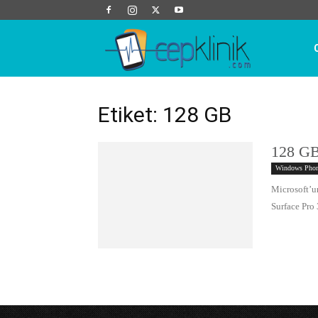
Cep
Klinik
Etiket: 128 GB
128 GB
Windows Pho
Microsoft’un
Surface Pro 