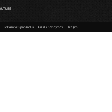
OUTUBE
Reklam ve Sponsorluk
Gizlilik Sözleşmesi
İletişim