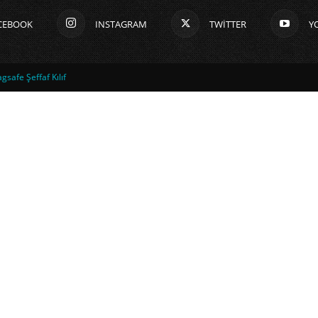
CEBOOK
INSTAGRAM
TWITTER
Y
safe Şeffaf Kılıf