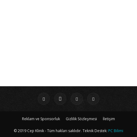
Reklam ve Sponsorluk
Gizlilik Sözleşmesi
İletişim
© 2019 Cep Klinik - Tüm hakları saklıdır. Teknik Destek:
PC Bilimi