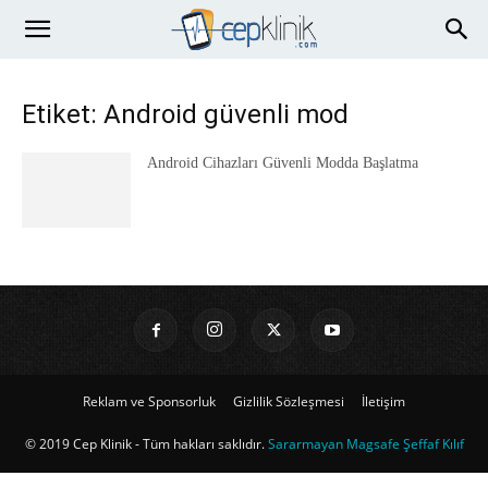
Etiket: Android güvenli mod
Android Cihazları Güvenli Modda Başlatma
Reklam ve Sponsorluk
Gizlilik Sözleşmesi
İletişim
© 2019 Cep Klinik - Tüm hakları saklıdır.
Sararmayan Magsafe Şeffaf Kılıf