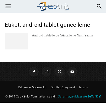
Etiket: android tablet güncelleme
Android Tabletlerde Güncelleme Nasıl Yapılır
Reklam ve Sponsorluk
Gizlilik Sözleşmesi
İletişim
© 2019 Cep Klinik - Tüm hakları saklıdır.
Sararmayan Magsafe Şeffaf Kılıf