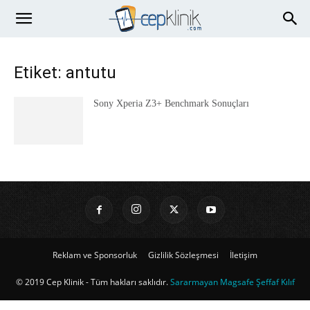
Etiket: antutu
Sony Xperia Z3+ Benchmark Sonuçları
Reklam ve Sponsorluk
Gizlilik Sözleşmesi
İletişim
© 2019 Cep Klinik - Tüm hakları saklıdır.
Sararmayan Magsafe Şeffaf Kılıf