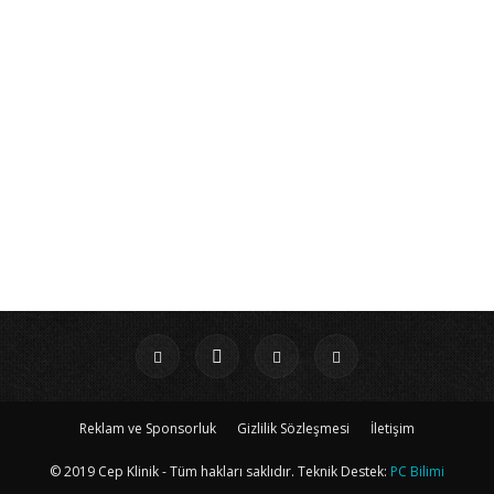
Reklam ve Sponsorluk
Gizlilik Sözleşmesi
İletişim
© 2019 Cep Klinik - Tüm hakları saklıdır. Teknik Destek:
PC Bilimi