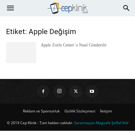
Etiket: Apple Değişim
Apple Zorlu Center’a Nasıl Gönderilir
Reklam ve Sponsorluk
Gizlilik Sözleşmesi
İletişim
© 2019 Cep Klinik - Tüm hakları saklıdır.
Sararmayan Magsafe Şeffaf Kılıf