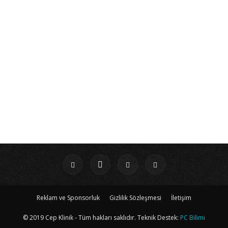
Reklam ve Sponsorluk
Gizlilik Sözleşmesi
İletişim
© 2019 Cep Klinik - Tüm hakları saklıdır. Teknik Destek:
PC Bilimi