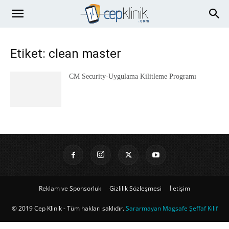
Etiket: clean master
CM Security-Uygulama Kilitleme Programı
Reklam ve Sponsorluk
Gizlilik Sözleşmesi
İletişim
© 2019 Cep Klinik - Tüm hakları saklıdır.
Sararmayan Magsafe Şeffaf Kılıf