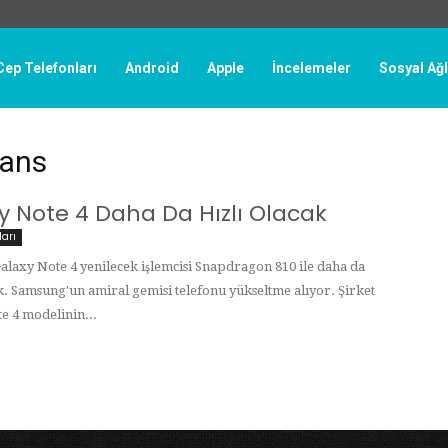
Cep Telefonları
Android
Apple
İncelemeler
Sosyal Ağ
mans
y Note 4 Daha Da Hızlı Olacak
ları
laxy Note 4 yenilecek işlemcisi Snapdragon 810 ile daha da
ak. Samsung'un amiral gemisi telefonu yükseltme alıyor. Şirket
e 4 modelinin...