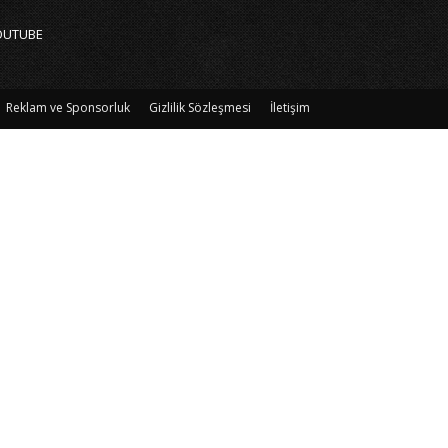
OUTUBE
Reklam ve Sponsorluk
Gizlilik Sözleşmesi
İletişim