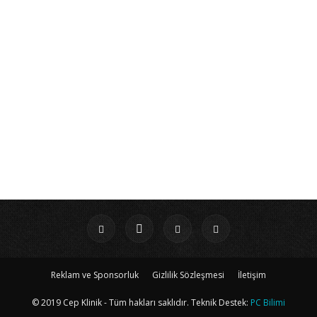
Reklam ve Sponsorluk
Gizlilik Sözleşmesi
İletişim
© 2019 Cep Klinik - Tüm hakları saklıdır. Teknik Destek:
PC Bilimi