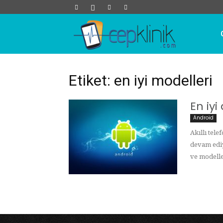
Cep
Klinik
Etiket: en iyi modelleri
En iyi
Android
Akıllı tel
devam ediy
ve modeller