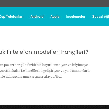
Cep Telefonları
Android
Apple
İncelemeler
Sosyal Ağ
 akıllı telefon modelleri hangileri?
efon pazarı her gün farklı bir boyut kazanıyor ve büyümeye
or.Markalar ise kendilerini geliştiriyor ve yeni tasarımlarla
le kullanıcılarının karşısına çıkıyor.Yeni...