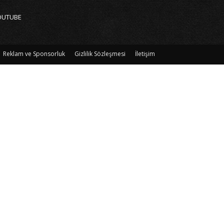
OUTUBE
Reklam ve Sponsorluk
Gizlilik Sözleşmesi
İletişim