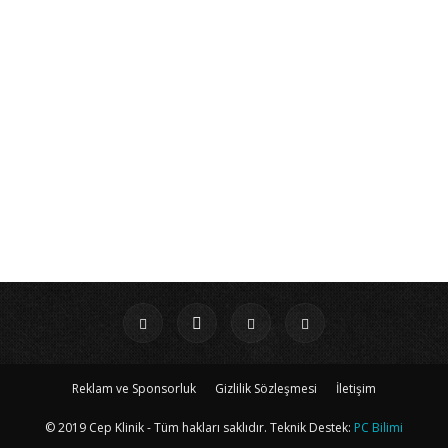
Reklam ve Sponsorluk
Gizlilik Sözleşmesi
İletişim
© 2019 Cep Klinik - Tüm hakları saklıdır. Teknik Destek:
PC Bilimi