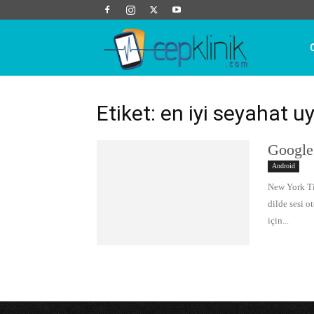
Cep
Klinik
Etiket: en iyi seyahat 
Google
Android
New York Tim
dilde sesi 
için...