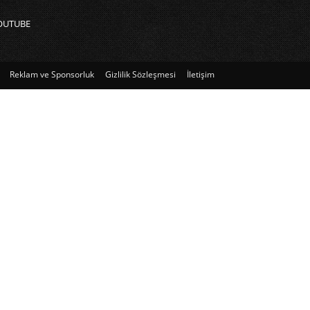
OUTUBE
Reklam ve Sponsorluk
Gizlilik Sözleşmesi
İletişim