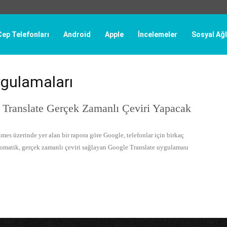
Cep Telefonları
Android
Apple
İncelemeler
Sosyal Ağl
uygulamaları
 Translate Gerçek Zamanlı Çeviri Yapacak
es üzerinde yer alan bir rapora göre Google, telefonlar için birkaç
otomatik, gerçek zamanlı çeviri sağlayan Google Translate uygulaması