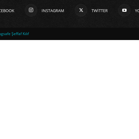
CEBOOK
INSTAGRAM
TWITTER
Y
safe Şeffaf Kılıf