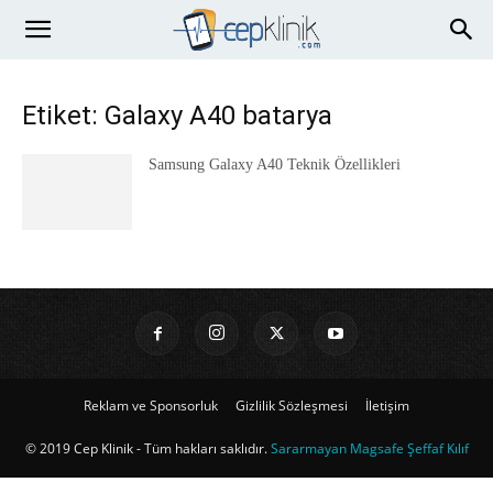
Etiket: Galaxy A40 batarya
Samsung Galaxy A40 Teknik Özellikleri
Reklam ve Sponsorluk
Gizlilik Sözleşmesi
İletişim
© 2019 Cep Klinik - Tüm hakları saklıdır.
Sararmayan Magsafe Şeffaf Kılıf