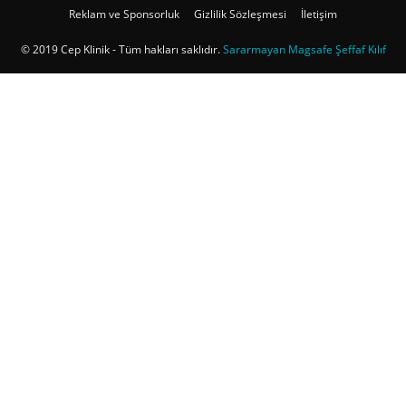
Reklam ve Sponsorluk
Gizlilik Sözleşmesi
İletişim
© 2019 Cep Klinik - Tüm hakları saklıdır.
Sararmayan Magsafe Şeffaf Kılıf