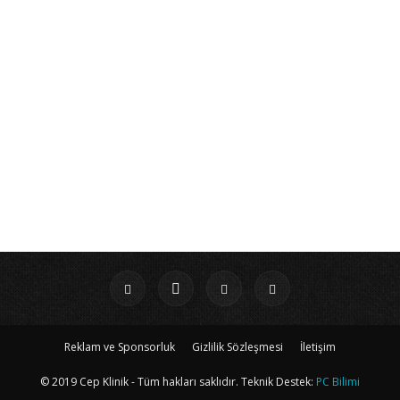
Reklam ve Sponsorluk
Gizlilik Sözleşmesi
İletişim
© 2019 Cep Klinik - Tüm hakları saklıdır. Teknik Destek:
PC Bilimi