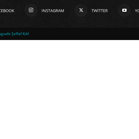
CEBOOK
INSTAGRAM
TWITTER
Y
safe Şeffaf Kılıf