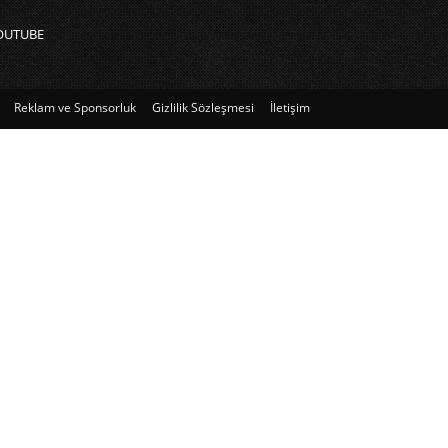
OUTUBE
Reklam ve Sponsorluk
Gizlilik Sözleşmesi
İletişim