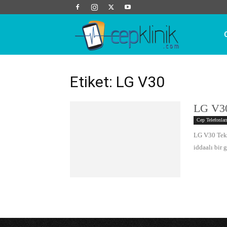
Cep
Klinik
Etiket: LG V30
LG V30
Cep Telefonlar
LG V30 Tekn
iddaalı bir 