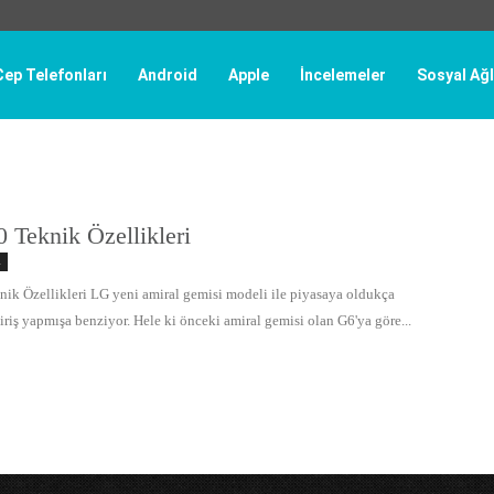
Cep Telefonları
Android
Apple
İncelemeler
Sosyal Ağl
 Teknik Özellikleri
ı
ik Özellikleri LG yeni amiral gemisi modeli ile piyasaya oldukça
giriş yapmışa benziyor. Hele ki önceki amiral gemisi olan G6'ya göre...