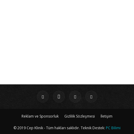
Reklam ve Sponsorluk
Gizlilik Sözleşmesi
İletişim
© 2019 Cep Klinik - Tüm hakları saklıdır. Teknik Destek:
PC Bilimi