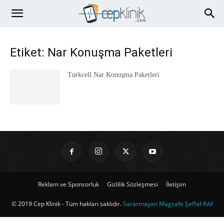
Etiket: Nar Konuşma Paketleri
Turkcell Nar Konuşma Paketleri
Reklam ve Sponsorluk
Gizlilik Sözleşmesi
İletişim
© 2019 Cep Klinik - Tüm hakları saklıdır.
Sararmayan Magsafe Şeffaf Kılıf