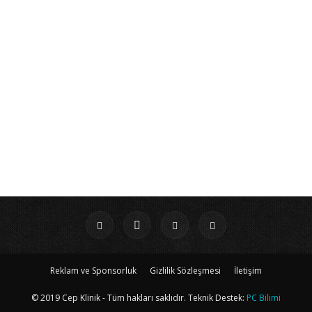
Reklam ve Sponsorluk
Gizlilik Sözleşmesi
İletişim
© 2019 Cep Klinik - Tüm hakları saklıdır. Teknik Destek:
PC Bilimi