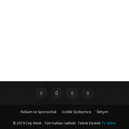
Reklam ve Sponsorluk
Gizlilik Sözleşmesi
İletişim
© 2019 Cep Klinik - Tüm hakları saklıdır. Teknik Destek:
PC Bilimi