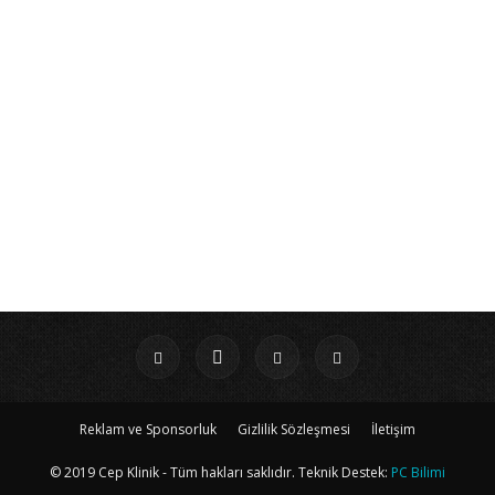
Reklam ve Sponsorluk
Gizlilik Sözleşmesi
İletişim
© 2019 Cep Klinik - Tüm hakları saklıdır. Teknik Destek:
PC Bilimi