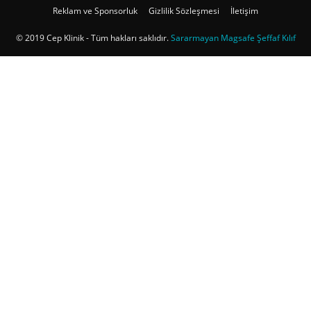
Reklam ve Sponsorluk
Gizlilik Sözleşmesi
İletişim
© 2019 Cep Klinik - Tüm hakları saklıdır.
Sararmayan Magsafe Şeffaf Kılıf