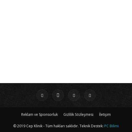
Reklam ve Sponsorluk
Gizlilik Sözleşmesi
İletişim
© 2019 Cep Klinik - Tüm hakları saklıdır. Teknik Destek:
PC Bilimi