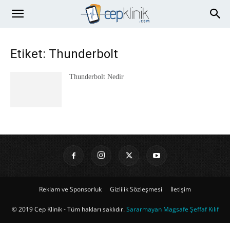
Etiket: Thunderbolt
Thunderbolt Nedir
Reklam ve Sponsorluk
Gizlilik Sözleşmesi
İletişim
© 2019 Cep Klinik - Tüm hakları saklıdır.
Sararmayan Magsafe Şeffaf Kılıf