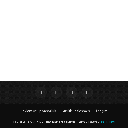
Reklam ve Sponsorluk
Gizlilik Sözleşmesi
İletişim
© 2019 Cep Klinik - Tüm hakları saklıdır. Teknik Destek:
PC Bilimi