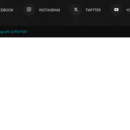
CEBOOK
INSTAGRAM
TWITTER
Y
safe Şeffaf Kılıf