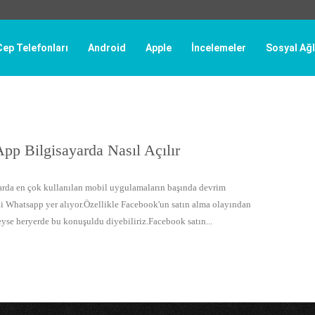
Cep Telefonları
Android
Apple
İncelemeler
Sosyal Ağl
pp Bilgisayarda Nasıl Açılır
rda en çok kullanılan mobil uygulamaların başında devrim
ki Whatsapp yer alıyor.Özellikle Facebook'un satın alma olayından
yse heryerde bu konuşuldu diyebiliriz.Facebook satın...