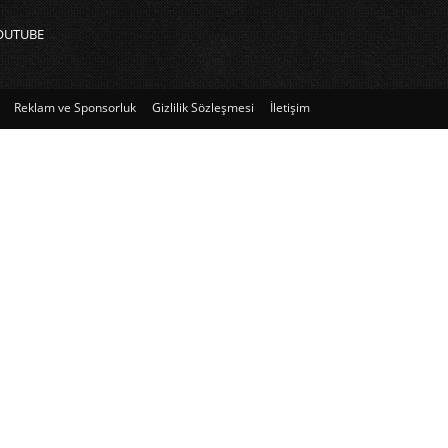
OUTUBE
Reklam ve Sponsorluk
Gizlilik Sözleşmesi
İletişim