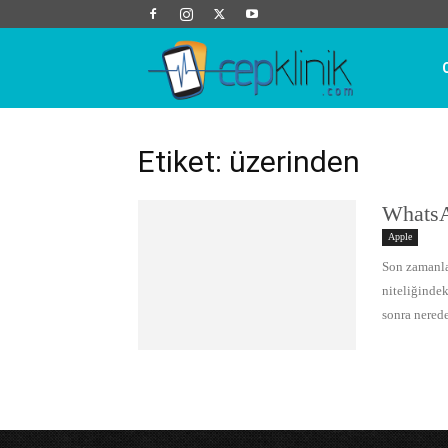
Cep
Klinik
Etiket: üzerinden
WhatsA
Apple
Son zamanla
niteliğinde
sonra nerede