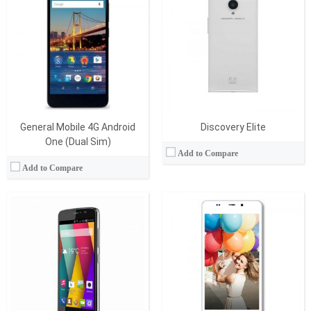
İşlemci:
Quad-Core 1.3GHz
İşlemci:
1.5 GHz Quad Core
RAM Bellek:
1 GB
RAM Bellek:
1 GB
Hafıza:
8 GB
Hafıza:
16 GB
Ekran:
IPS LCD
Ekran:
IPS LCD
Kamera:
8 MP
Kamera:
8 MP
İşletim Sistemi:
Android 4.4
İşletim Sistemi:
Android 4.2.2
View Details →
View Details →
General Mobile 4G Android
Discovery Elite
One (Dual Sim)
Add to Compare
Add to Compare