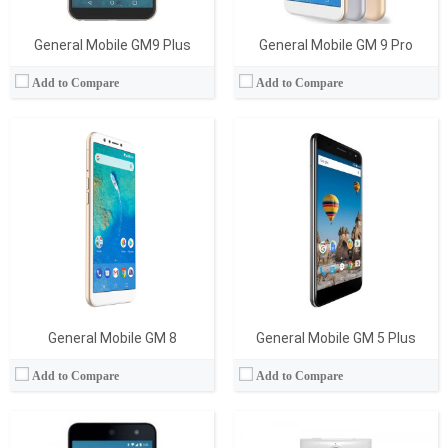
General Mobile GM9 Plus
General Mobile GM 9 Pro
Add to Compare
Add to Compare
İşlemci:
Quad-core 1.2 GHz ARM Cortex-A53
Ram:
2 GB
İşlemci:
Quad-core 2.26 GHz
Display:
5.0 İnç
RAM Bellek:
3 GB
Kamera:
13 MP
Hafıza:
32 GB
İşletim Sistemi:
Android
Ekran:
LTPS LCD
Batarya:
2500 mAh
Kamera:
16 MP
View Details →
İşletim Sistemi:
Android 4.4.2
View Details →
General Mobile GM 8
General Mobile GM 5 Plus
Add to Compare
Add to Compare