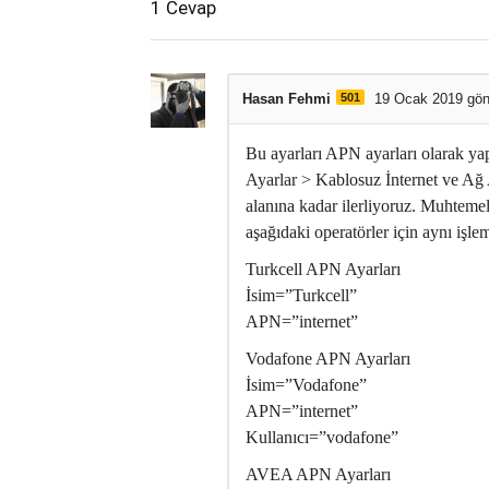
1
Cevap
Hasan Fehmi
501
19 Ocak 2019 gönd
Bu ayarları APN ayarları olarak yap
Ayarlar > Kablosuz İnternet ve Ağ 
alanına kadar ilerliyoruz. Muhtemel
aşağıdaki operatörler için aynı işle
Turkcell APN Ayarları
İsim=”Turkcell”
APN=”internet”
Vodafone APN Ayarları
İsim=”Vodafone”
APN=”internet”
Kullanıcı=”vodafone”
AVEA APN Ayarları