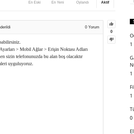
En Eski
En Yeni
Oylandı
Aktif
erildi
0
Yorum
0
O
abilirsiniz.
1
Ayarları > Mobil Ağlar > Erişin Noktası Adları
en sizin telefonunuzda bu alan boş olacaktır
G
mleri uyguluyoruz.
N
1
F
1
T
0
E