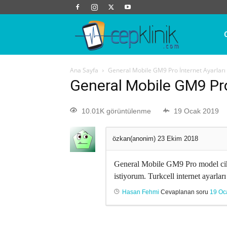
Cep
Ana Sayfa
General Mobile GM9 Pro İnternet Ayarları
Klinik
General Mobile GM9 Pro
10.01K görüntülenme
19 Ocak 2019
özkan(anonim)
23 Ekim 2018
General Mobile GM9 Pro model ciha
istiyorum. Turkcell internet ayarları 
Hasan Fehmi
Cevaplanan soru
19 Oc