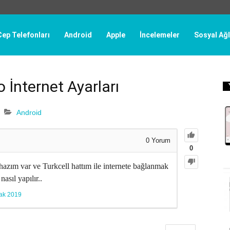
Cep Telefonları
Android
Apple
İncelemeler
Sosyal Ağl
 İnternet Ayarları
Android
0
Yorum
0
zım var ve Turkcell hattım ile internete bağlanmak
nasıl yapılır..
ak 2019