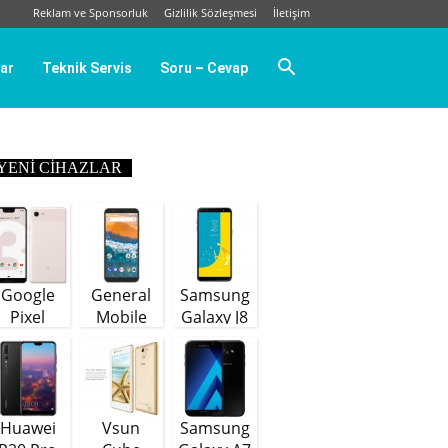
Reklam ve Sponsorluk
Gizlilik Sözleşmesi
İletişim
ar
Teknik Servis
Soru – Cevap
YENI CIHAZLAR
Google
General
Samsung
Pixel
Mobile
Galaxy J8
GM9 Plus
(64 GB)
Huawei
Vsun
Samsung