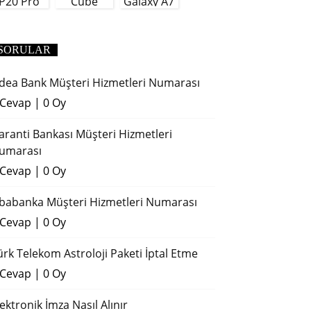
P20 Pro
Cube
Galaxy A7
(2018)
SORULAR
dea Bank Müşteri Hizmetleri Numarası
 Cevap
|
0 Oy
aranti Bankası Müşteri Hizmetleri
umarası
 Cevap
|
0 Oy
ibabanka Müşteri Hizmetleri Numarası
 Cevap
|
0 Oy
ürk Telekom Astroloji Paketi İptal Etme
 Cevap
|
0 Oy
lektronik İmza Nasıl Alınır