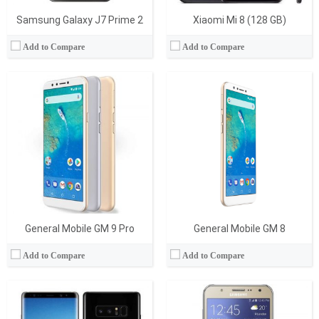
Samsung Galaxy J7 Prime 2
Xiaomi Mi 8 (128 GB)
Add to Compare
Add to Compare
İşlemci:
Samsung Exynos 9 Octa 8895
İşlemci:
Octa-Core 1.5 GHz ARM Cortex-A53
Ram:
6 GB
Ram:
1.5 GB
Display:
6.3 İnç
Display:
5.5 İnç
Kamera:
12 MP
Kamera:
13 MP + 5 MP
İşletim Sistemi:
Android
İşletim Sistemi:
Android
Batarya:
3300 mAh
Batarya:
3000 mAh
View Details →
View Details →
General Mobile GM 9 Pro
General Mobile GM 8
Add to Compare
Add to Compare
İşlemci:
Dual-core 2.1 GHz Monsoon
İşlemci:
Octa-Core 1.3 GHz ARM Cortex-A53