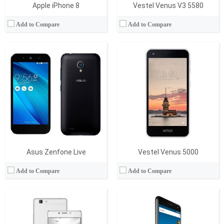
Apple iPhone 8
Vestel Venus V3 5580
Add to Compare
Add to Compare
İşlemci:
Dual-core 2.3 GHz ARM Cortex-A72
İşlemci:
Quad-core 1.2 GHz ARM Cortex-A53
Ram:
4 GB
Ram:
3 GB
Display:
5.7 İnç
Display:
5.5 İnç
Kamera:
16 MP
Kamera:
13 MP
İşletim Sistemi:
Android
İşletim Sistemi:
Saf Android
Batarya:
3400 mAh
Batarya:
3100 mAh
View Details →
View Details →
Asus Zenfone Live
Vestel Venus 5000
Add to Compare
Add to Compare
İşlemci:
Octa-Core 1.6 GHz ARM Cortex-A53
İşlemci:
-
Ram:
1.5 GB
Ram:
16 MB