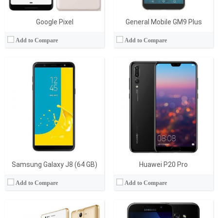
Google Pixel
General Mobile GM9 Plus
Add to Compare
Add to Compare
İşlemci:
Spreadtrum SC7731G
İşlemci:
Ram:
512 MB
Ram:
Display:
4.5 İnç
Display:
Kamera:
5 MP
Kamera:
İşletim Sistemi:
Android
İşletim Sistemi:
Batarya:
1500 mAh
Batarya:
View Details →
View Details →
Samsung Galaxy J8 (64 GB)
Huawei P20 Pro
Add to Compare
Add to Compare