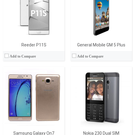
Display:
5.5 İnç
Display:
2.8 inc
Kamera:
13 MP
Kamera:
2 MP
İşletim Sistemi:
Android
İşletim Sistemi:
Series 30+
Batarya:
3000 mAh
Batarya:
1200 mAh
View Details →
View Details →
Reeder P11S
General Mobile GM 5 Plus
Add to Compare
Add to Compare
Samsung Galaxy On7
Nokia 230 Dual SIM