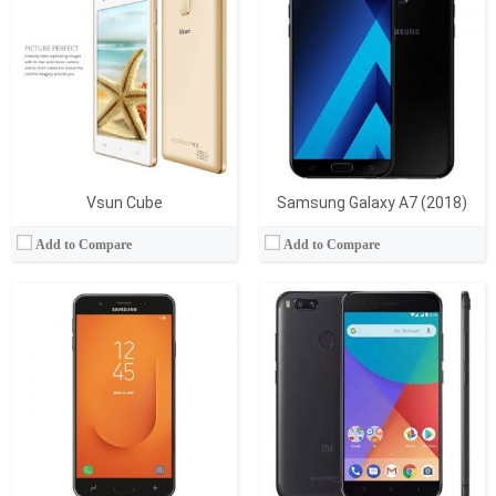
İşlemci:
Samsung Exynos 7 Octa 7870
İşlemci:
Qualcomm Snapdragon 845 (SDM845)
Ram:
3 GB
Ram:
6 GB
Display:
5.5 İnç
Display:
6.21 İnç
Kamera:
13 MP
Kamera:
12 MP
İşletim Sistemi:
Android
İşletim Sistemi:
Android 8.1 (Oreo)
Batarya:
3300 mAh
Batarya:
3400 mAh
View Details →
View Details →
Vsun Cube
Samsung Galaxy A7 (2018)
Add to Compare
Add to Compare
İşlemci:
Octa-core 2.2 GHz Kryo 260
İşlemci:
Qualcomm Snapdragon 435 MSM8940
Ram:
4 GB
Ram:
4 GB
Display:
6.01 İnç
Display:
IPS LCD
Kamera:
12 MP + 8 MP
Kamera:
13 MP
İşletim Sistemi:
Android 8.1 (Oreo)
İşletim Sistemi:
Android 8.0 (Oreo)
Batarya:
3800 mAh
Batarya:
3075 mAh
View Details →
View Details →