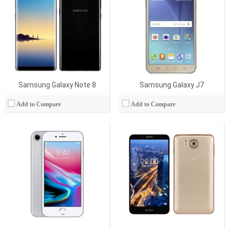
Ram:
2 GB
Ram:
3 GB
Display:
4.7 İnç
Display:
5.5 İnç
Kamera:
12 MP + 7 MP
Kamera:
16 MP
İşletim Sistemi:
OS
İşletim Sistemi:
Android
Batarya:
1821 mAh
Batarya:
3000 mAh
View Details →
View Details →
Samsung Galaxy Note 8
Samsung Galaxy J7
Add to Compare
Add to Compare
İşlemci:
Quad-core 1.4 GHz ARM Cortex-A7
İşlemci:
Quad-Core 1.3GHz ARM Cortex A7
Ram:
2 GB
Ram:
2 GB
Display:
5.0 İnç
Display:
5.0 İnç
Kamera:
13 MP
Kamera:
8 MP
İşletim Sistemi:
Android
İşletim Sistemi:
Android
Batarya:
2650 mAh
Batarya:
2230 mAh
View Details →
View Details →