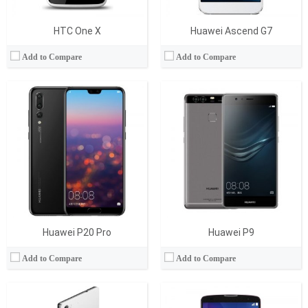
HTC One X
Huawei Ascend G7
Add to Compare
Add to Compare
İşlemci:
Quad-core 1.69 GHz+2.0 GHz
İşlemci:
Quad-core 2.26 GHz Krait 400
RAM Bellek:
2 GB
RAM Bellek:
3 GB
Hafıza:
32 GB
Hafıza:
16/32 GB
Ekran:
IPS LCD
Ekran:
True IPS+ LCD, 5.9 inches
Kamera:
13.1 MP
Kamera:
13 mega pixels
İşletim Sistemi:
Android 4.4.4
İşletim Sistemi:
Android v4.4.2 (KitKat)
View Details →
View Details →
Huawei P20 Pro
Huawei P9
Add to Compare
Add to Compare