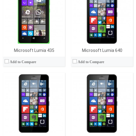
Hafıza:
8 GB
RAM Bellek:
1 GB
Ekran:
IPS LCD
Hafıza:
8 GB
Kamera:
8 MP
Ekran:
IPS LCD
İşletim Sistemi:
Windows Phone
Kamera:
13 MP
View Details →
İşletim Sistemi:
Windows Phone 8.1
View Details →
Microsoft Lumia 435
Microsoft Lumia 640
Add to Compare
Add to Compare
İşlemci:
Quad-core 1.2 GHz Cortex-A7
İşlemci:
Quad-core 1.2 GHz Cortex-A7
RAM Bellek:
1 GB
RAM Bellek:
1 GB
Hafıza:
8/16 GB
Hafıza:
8/16 GB
Ekran:
IPS LCD, 4.5 inches
Ekran:
IPS LCD, 4.5 inches
Kamera:
5 mega pixels
Kamera:
5 mega pixels
İşletim Sistemi:
Android v4.3 (Jelly Bean)
İşletim Sistemi:
Android v4.4.2 (KitKat)
View Details →
View Details →