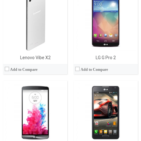
İşlemci:
Quad-core 2.5 GHz Krait 400
İşlemci:
Dual-core 1.2 GHz Krait
RAM Bellek:
2/3 GB
RAM Bellek:
1 GB
Hafıza:
16/32 GB
Hafıza:
4/8 GB
Ekran:
True HD-IPS+ LCD, 5.9 inches
Ekran:
IPS LCD, 4.5 inches
Kamera:
13 mega pixels
Kamera:
5 mega pixels
İşletim Sistemi:
Android v4.4.2 (KitKat)
İşletim Sistemi:
Android OS, v4.1.2 (Jelly Bean)
View Details →
View Details →
Lenovo Vibe X2
LG G Pro 2
Add to Compare
Add to Compare
İşlemci:
Octa-core 1.5 GHz Cortex-A53
İşlemci:
Octa-Core 2.2 GHz
Ram:
2 GB
RAM Bellek:
3 GB
Display:
5.0 inc
Hafıza:
16 GB
Kamera:
13 MP
Ekran:
AMOLED
İşletim Sistemi:
Android
Kamera:
20.7 MP
Batarya:
3020 mAh
İşletim Sistemi:
Android 5.0
View Details →
View Details →