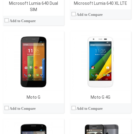
Microsoft Lumia 640 Dual
Microsoft Lumia 640 XL LTE
SIM
Add to Compare
Add to Compare
İşlemci:
Dual-core 1.7 GHz Krait
İşlemci:
-
RAM Bellek:
2 GB
Ram:
16 MB
Hafıza:
16/32/64 GB
Display:
2.8 inc
Ekran:
AMOLED, 4.7 inches
Kamera:
2 MP
Kamera:
10 mega pixels
İşletim Sistemi:
Series 30+
İşletim Sistemi:
Android v4.2.2 (Jelly Bean), upgradable to v4.4.4 (KitKat)
Batarya:
1200 mAh
View Details →
View Details →
Moto G
Moto G 4G
Add to Compare
Add to Compare
İşlemci:
Dual-core 1.5 GHz Krait
İşlemci:
Quad-core 1.2 GHz Cortex-A7