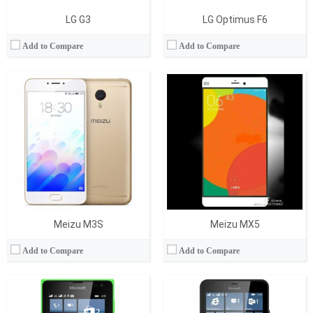
LG G3
LG Optimus F6
Add to Compare
Add to Compare
İşlemci:
Dual-core 1.2 GHz
İşlemci:
1.2 GHz Dual Core
RAM Bellek:
1 GB
RAM Bellek:
1 GB
Hafıza:
8 GB
Hafıza:
8 GB
Ekran:
TFT LCD
Ekran:
IPS LCD
Kamera:
2 MP
Kamera:
8.0 MP
İşletim Sistemi:
Windows Phone 8.1
İşletim Sistemi:
Windows Phone
View Details →
View Details →
Meizu M3S
Meizu MX5
Add to Compare
Add to Compare
İşlemci:
Quad-core 1.2 GHz
RAM Bellek:
1 Gb
İşlemci:
Quad-core 1.2 GHz