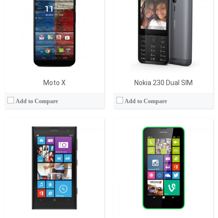
RAM Bellek:
2 GB
RAM Bellek:
512 MB
Hafıza:
32/64 GB
Hafıza:
8 GB
Ekran:
AMOLED, 4.5 inches
Ekran:
IPS LCD, 4.5 inches
Kamera:
41 mega pixels
Kamera:
5 Megapixel
İşletim Sistemi:
Microsoft Windows Phone 8
İşletim Sistemi:
Microsoft Windows Phone 8.1
View Details →
View Details →
Moto X
Nokia 230 Dual SIM
Add to Compare
Add to Compare