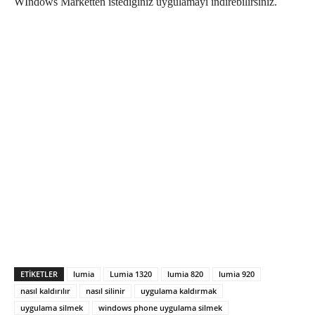
Wİndows Marketten istediğiniz uygulamayı indirebilirsiniz.
ETIKETLER
lumia
Lumia 1320
lumia 820
lumia 920
nasıl kaldırılır
nasıl silinir
uygulama kaldırmak
uygulama silmek
windows phone uygulama silmek