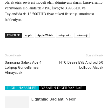
olarak giriş seviyesi modeli olan alüminyum alaşım kasaya sahip
versiyonun Hollanda’da 419€, İsveç’te 3.995SEK ve
Tayland’da da 13.500THB fiyat etiketi ile satışa sunulması
bekleniyor.
ETIKETLER
apple
Apple Watch
satışa çıktı
teknoloji
Önceki İçerik
Sonraki İçerik
Samsung Galaxy Ace 4
HTC Desire EYE Android 5.0
Lollipop Güncellemesi
Lollipop Alacak
Almayacak
İLGİLİ HABERLER
YAZARIN DİĞER YAZILARI
Lightning Bağlantı Nedir