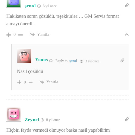
şenol
8 yıl önce
Hakikaten sorun çözüldü. teşekkürler…. GM Servis format
atmayı önerdi..
Yanıtla
0
Yunus
Reply to
şenol
3 yıl önce
Nasıl çözüldü
Yanıtla
0
Zeynel
8 yıl önce
Hiçbiri fayda vermedi olmuyor baska nasil yapabilirim