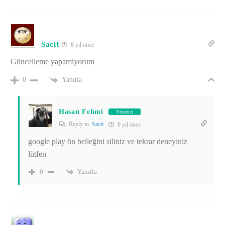
Sacit
8 yıl önce
Güncelleme yapamiyorum
Yanıtla
0
Hasan Fehmi
Yönetici
Reply to
Sacit
8 yıl önce
google play ön belleğini siliniz ve tekrar deneyiniz
lütfen
Yanıtla
0