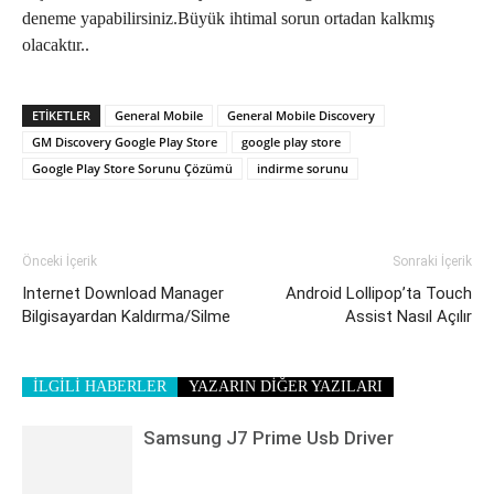
deneme yapabilirsiniz.Büyük ihtimal sorun ortadan kalkmış
olacaktır..
ETIKETLER
General Mobile
General Mobile Discovery
GM Discovery Google Play Store
google play store
Google Play Store Sorunu Çözümü
indirme sorunu
Önceki İçerik
Sonraki İçerik
Internet Download Manager
Android Lollipop’ta Touch
Bilgisayardan Kaldırma/Silme
Assist Nasıl Açılır
İLGİLİ HABERLER
YAZARIN DİĞER YAZILARI
Samsung J7 Prime Usb Driver