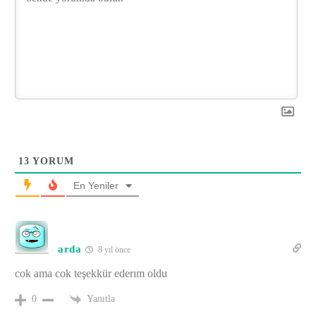
13
YORUM
En Yeniler
arda
8 yıl önce
cok ama cok teşekkür ederım oldu
Yanıtla
0