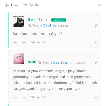
Yanıtla
1
Hasan Fehmi
Yönetici
Reply to
Zeynel
8 yıl önce
hata olarak karşınıza ne çıkıyor ?
Yanıtla
0
Resul
Reply to
Hasan Fehmi
7 yıl önce
Merhabalar gm4 var bende ve gogle play ekranda
görünmüyor ayarlardan uygulamalardan görüyorum
fakat oradada etkinleştirme durdurma gibi linkleri donuk
vaziyette yani tiklayamiyorum ne yapmaliyim
Yanıtla
0