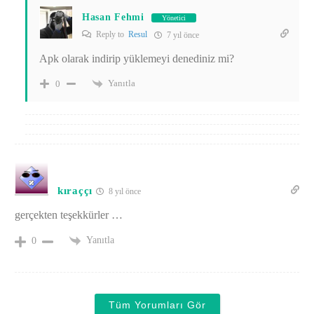
Hasan Fehmi
Yönetici
Reply to
Resul
7 yıl önce
Apk olarak indirip yüklemeyi denediniz mi?
Yanıtla
0
kıraççı
8 yıl önce
gerçekten teşekkürler …
Yanıtla
0
Tüm Yorumları Gör