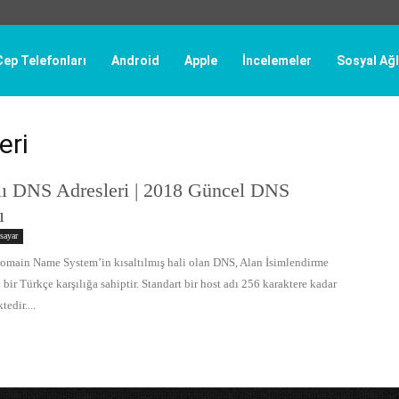
Cep Telefonları
Android
Apple
İncelemeler
Sosyal Ağl
eri
lı DNS Adresleri | 2018 Güncel DNS
ı
isayar
omain Name System’in kısaltılmış hali olan DNS, Alan İsimlendirme
 bir Türkçe karşılığa sahiptir. Standart bir host adı 256 karaktere kadar
edir....