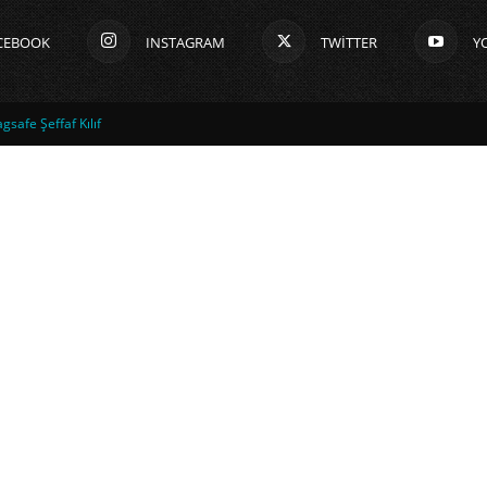
CEBOOK
INSTAGRAM
TWITTER
Y
safe Şeffaf Kılıf