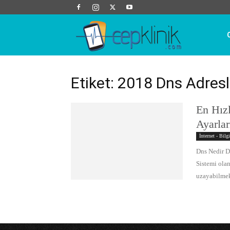
Cep
Klinik
Etiket: 2018 Dns Adresl
En Hız
Ayarlar
İnternet - Bilg
Dns Nedir D
Sistemi olan
uzayabilmekt