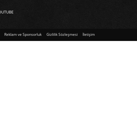
OUTUBE
Reklam ve Sponsorluk
Gizlilik Sözleşmesi
İletişim