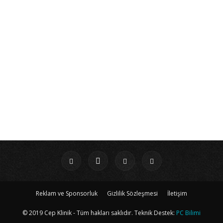
Reklam ve Sponsorluk
Gizlilik Sözleşmesi
İletişim
© 2019 Cep Klinik - Tüm hakları saklıdır. Teknik Destek:
PC Bilimi