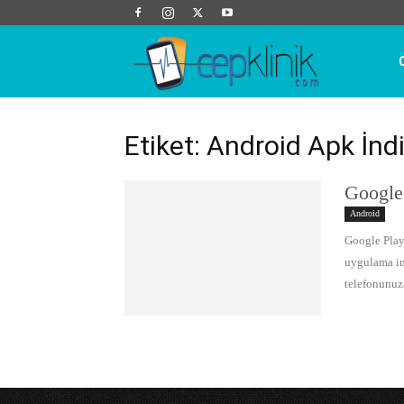
Cep
Klinik
Etiket: Android Apk İndi
Google 
Android
Google Play
uygulama in
telefonunuz