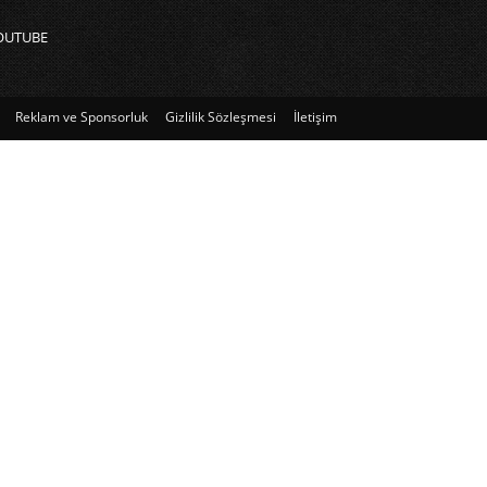
OUTUBE
Reklam ve Sponsorluk
Gizlilik Sözleşmesi
İletişim