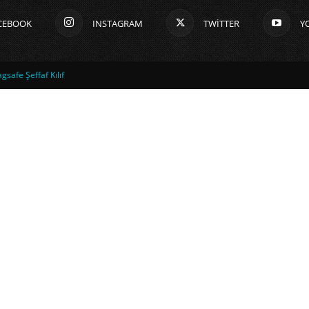
CEBOOK
INSTAGRAM
TWITTER
Y
safe Şeffaf Kılıf