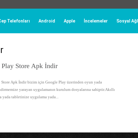
Cep Telefonları
Android
Apple
İncelemeler
Sosyal Ağl
r
Play Store Apk İndir
 Store Apk İndir bizim için Google Play üzerinden oyun yada
dirmemize yarayan uygulamanın kurulum dosyalarına sahiptir.Akıllı
a yada tabletinize uygulama yada...