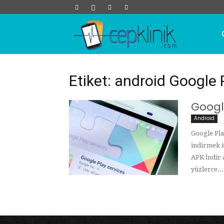
Cep
Klinik
Etiket: android Google P
Googl
Android
Google Pla
indirmek i
APK İndir 
yüzlerce...