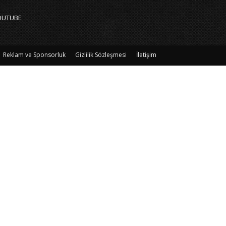
OUTUBE
Reklam ve Sponsorluk
Gizlilik Sözleşmesi
İletişim