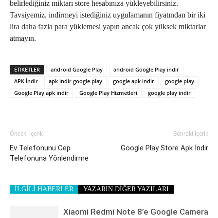
belirlediğiniz miktarı store hesabınıza yükleyebilirsiniz.
Tavsiyemiz, indirmeyi istediğiniz uygulamanın fiyatından bir iki
lira daha fazla para yüklemesi yapın ancak çok yüksek miktarlar
atmayın.
ETIKETLER
android Google Play
android Google Play indir
APK İndir
apk indir google play
google apk indir
google play
Google Play apk indir
Google Play Hizmetleri
google play indir
Önceki İçerik
Sonraki İçerik
Ev Telefonunu Cep
Google Play Store Apk İndir
Telefonuna Yönlendirme
İLGİLİ HABERLER
YAZARIN DİĞER YAZILARI
Xiaomi Redmi Note 8’e Google Camera