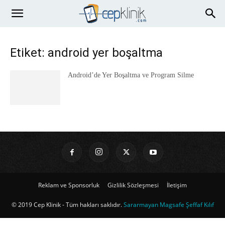
Etiket: android yer boşaltma
Android’de Yer Boşaltma ve Program Silme
Reklam ve Sponsorluk
Gizlilik Sözleşmesi
İletişim
© 2019 Cep Klinik - Tüm hakları saklıdır.
Sararmayan Magsafe Şeffaf Kılıf