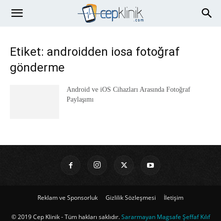
Etiket: androidden iosa fotoğraf
gönderme
Android ve iOS Cihazları Arasında Fotoğraf
Paylaşımı
Reklam ve Sponsorluk
Gizlilik Sözleşmesi
İletişim
© 2019 Cep Klinik - Tüm hakları saklıdır.
Sararmayan Magsafe Şeffaf Kılıf